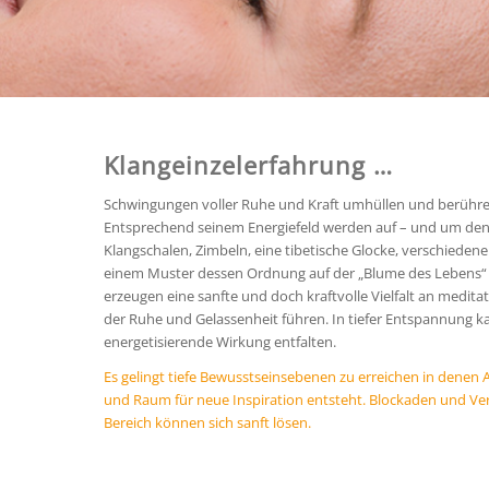
Klangeinzelerfahrung …
Schwingungen voller Ruhe und Kraft umhüllen und berühren
Entsprechend seinem Energiefeld werden auf – und um de
Klangschalen, Zimbeln, eine tibetische Glocke, verschiede
einem Muster dessen Ordnung auf der „Blume des Lebens“ 
erzeugen eine sanfte und doch kraftvolle Vielfalt an medita
der Ruhe und Gelassenheit führen. In tiefer Entspannung k
energetisierende Wirkung entfalten.
Es gelingt tiefe Bewusstseinsebenen zu erreichen in denen
und Raum für neue Inspiration entsteht. Blockaden und V
Bereich können sich sanft lösen.